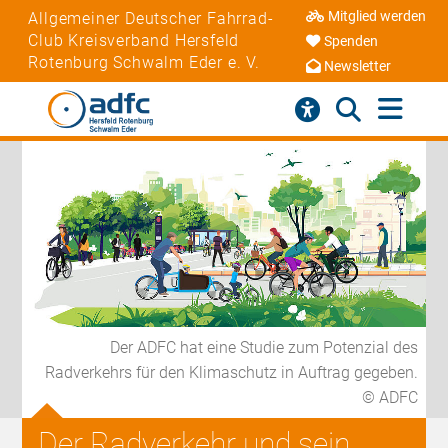
Mitglied werden
Allgemeiner Deutscher Fahrrad-
Club Kreisverband Hersfeld
Spenden
Rotenburg Schwalm Eder e. V.
Newsletter
Der ADFC hat eine Studie zum Potenzial des
Radverkehrs für den Klimaschutz in Auftrag gegeben.
© ADFC
Der Radverkehr und sein