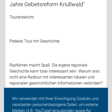
Jahre Gebietsreform Knüllwald"
Tourenbericht
Pedelec Tour mit Geschichte.
Radfahren macht Spaß. Die eigene regionale
Geschichte kann total interessant sein. Warum also
nicht eine Radtour mit interessanten lokalen und
regionalen geschichtlichen Informationen verbinden?
Wir verwenden mit Ihrer Einwilligung Cookies und
weiterlesen
verarbeiten personenbezogene Daten, um externe
Medien (z.B. YouTube) einzubinden sowie für
OG HOMBERG (EFZE)-BORKEN
MITMACHAKTIONEN