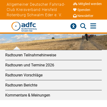
Mitglied werden
Allgemeiner Deutscher Fahrrad-
Club Kreisverband Hersfeld
Spenden
Rotenburg Schwalm Eder e. V.
Newsletter
Radtouren Teilnahmehinweise
Radtouren und Termine 2026
Radtouren Vorschläge
Radtouren Berichte
Kommentare & Meinungen