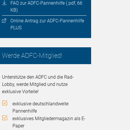
FAQ zur ADFC-Pannenhilfe (.pdf, 66
KB)
Online Antrag zur ADFC-Pannenhilfe
PLUS
Werde ADFC-Mitglied!
Unterstütze den ADFC und die Rad-
Lobby, werde Mitglied und nutze
exklusive Vorteile!
exklusive deutschlandweite
Pannenhilfe
exklusives Mitgliedermagazin als E-
Paper