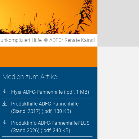
 unkompliziert Hilfe. © ADFC/ Renate Kaindl
Medien zum Artikel
Flyer ADFC-Pannenhilfe (.pdf, 1 MB)
Produkthilfe ADFC-Pannenhilfe
(Stand: 2017) (.pdf, 130 KB)
Produktinfo ADFC-PannenhilfePLUS
(Stand 2026) (.pdf, 240 KB)