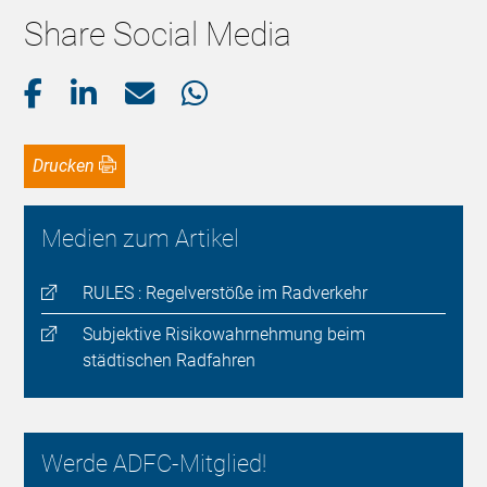
Share Social Media
Drucken
Medien zum Artikel
RULES : Regelverstöße im Radverkehr
Subjektive Risikowahrnehmung beim
städtischen Radfahren
Werde ADFC-Mitglied!