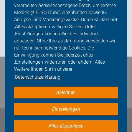
verarbeiten personenbezogene Daten, um externe
Rad-Touren
Medien (z.B. YouTube) einzubinden sowie für
Analyse- und Marketingzwecke. Durch Klicken auf
Über uns
‚Alles akzeptieren‘ willigen Sie ein. Unter
Sei dabei
‚Einstellungen‘ können Sie dies individuell
anpassen. Ohne Ihre Zustimmung verwenden wir
Login
nur technisch notwendige Cookies. Die
Einwilligung können Sie jederzeit unter
‚Einstellungen‘ widerrufen oder ändern. Alles
Bleiben Sie in Kontakt
Weitere finden Sie in unserer
Datenschutzerklärung.
Ablehnen
Einstellungen
Impressum
Datenschutz
Cookie-Einstellungen
Alles akzeptieren